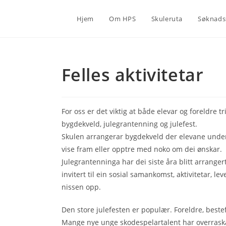
Skip
to
Hjem
Om HPS
Skuleruta
Søknads
content
Felles aktivitetar
For oss er det viktig at både elevar og foreldre
bygdekveld, julegrantenning og julefest.
Skulen arrangerar bygdekveld der elevane underh
vise fram eller opptre med noko om dei ønskar.
Julegrantenninga har dei siste åra blitt arrangert
invitert til ein sosial samankomst, aktivitetar, l
nissen opp.
Den store julefesten er populær. Foreldre, bestef
Mange nye unge skodespelartalent har overrask