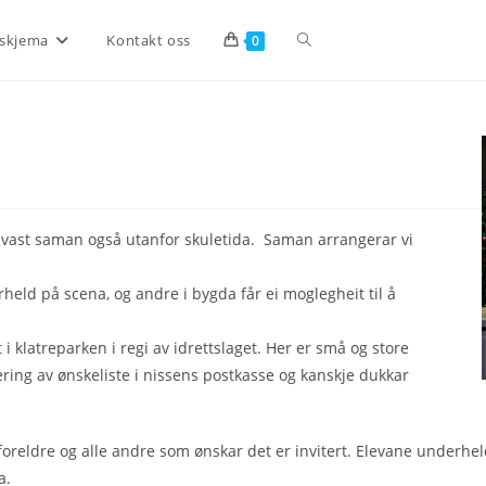
Toggle
skjema
Kontakt oss
0
website
search
 trivast saman også utanfor skuletida. Saman arrangerar vi
eld på scena, og andre i bygda får ei moglegheit til å
 i klatreparken i regi av idrettslaget. Her er små og store
evering av ønskeliste i nissens postkasse og kanskje dukkar
oreldre og alle andre som ønskar det er invitert. Elevane underheld 
a.