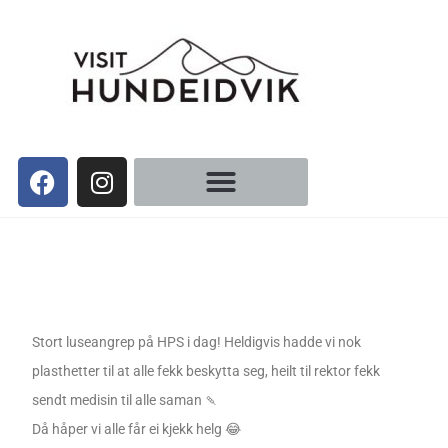
Stort luseangrep på HPS i dag! Heldigvis hadde vi nok
plasthetter til at alle fekk beskytta seg, heilt til rektor fekk
sendt medisin til alle saman 🍡
Då håper vi alle får ei kjekk helg 😂