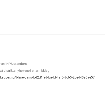
ne ved HPS utandørs.
d på distriktsnyheitene i ettermiddag!
nrksuper.no/blime-dans/bd2d1fe9-ba4d-4af5-9c65-2be440a0ae57