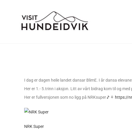
I dag er dagen heile landet dansar BlimE. I år dansa eleva
Her er 1.- 5.trinn i aksjon. Litt av vårt bidrag kom til og me
Her er fullversjonen som no ligg på NRKsuper🎵⚘
https://
NRK Super