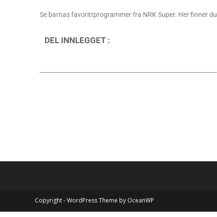
Se barnas favorittprogrammer fra NRK Super. Her finner du 
DEL INNLEGGET :
Copyright - WordPress Theme by OceanWP