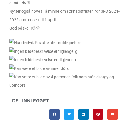
altså….🐇🐰
Nytter også høve til å minne om søknadsfristen for SFO 2021-
2022 som er sett til 1.april…
God påske!!!🌻💛
DEL INNLEGGET :