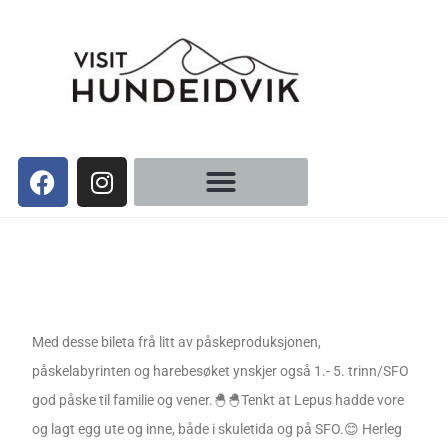
Med desse bileta frå litt av påskeproduksjonen,
påskelabyrinten og harebesøket ynskjer også 1.- 5. trinn/SFO
god påske til familie og vener.🐣🐣Tenkt at Lepus hadde vore
og lagt egg ute og inne, både i skuletida og på SFO.😊 Herleg