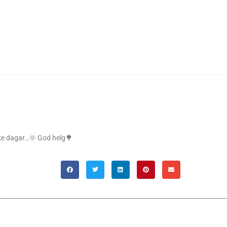
slike dagar…🌞 God helg🌳