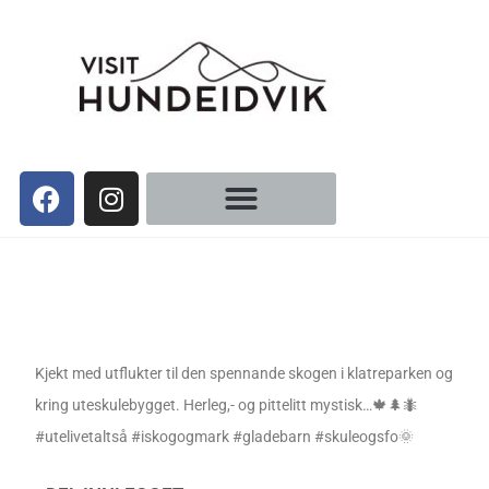
Kjekt med utflukter til den spennande skogen i klatreparken og
kring uteskulebygget. Herleg,- og pittelitt mystisk…🍁🌲🐜
#utelivetaltså #iskogogmark #gladebarn #skuleogsfo🌞