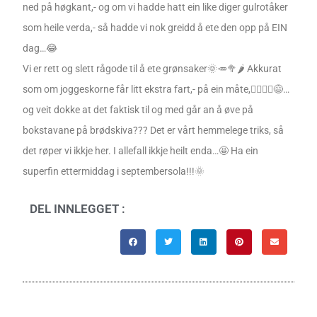
ned på høgkant,- og om vi hadde hatt ein like diger gulrotåker
som heile verda,- så hadde vi nok greidd å ete den opp på EIN
dag…😂
Vi er rett og slett rågode til å ete grønsaker🌞🥕🥦🌶 Akkurat
som om joggeskorne får litt ekstra fart,- på ein måte,🏃‍♀️🏃‍♂️😅…
og veit dokke at det faktisk til og med går an å øve på
bokstavane på brødskiva??? Det er vårt hemmelege triks, så
det røper vi ikkje her. I allefall ikkje heilt enda…🤩 Ha ein
superfin ettermiddag i septembersola!!!🌞
DEL INNLEGGET :