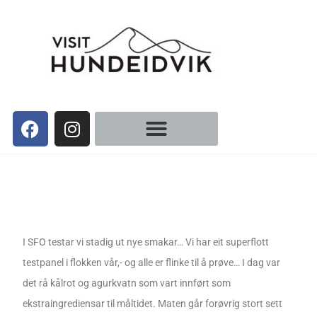
I SFO testar vi stadig ut nye smakar… Vi har eit superflott
testpanel i flokken vår,- og alle er flinke til å prøve… I dag var
det rå kålrot og agurkvatn som vart innført som
ekstraingrediensar til måltidet. Maten går forøvrig stort sett