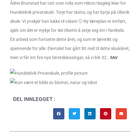
Ådne Brunstad har tatt over rolla som rektor/dagleg leiar for
Hundeidvik privatskule. Torje har slutta, og har byrja på Ullavik
skule. Vi ynskjer han lukke til vidare 🙂 Ny læreplan er innført,
sjølv om det er mykje for dei tilsette å setje seg inn i førebels.
Eit arbeid som fortsette dette året, og som er lærerikt og
spennende for alle. Elevtalet har gått litt ned til dette skuleåret,
men vi får inn fire nye førsteklassingar, så vi blir 32…
Mer
DEL INNLEGGET :