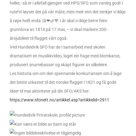
heller,- så er i allefall gjengen ved HPS/SFO som vanleg godt i
rute!Vi løyser det på vår måte, men meir enn det tenkjer vi ikkje
å røpe heilt enda.
😘
❤
🌿
💙
.
I år skal vi ikkje berre feire
grunnlova av 1814 på 17.mai, – vi skal markere 200-
årsjubileet til flagget vårt også.
Ved Hundeidvik SFO har de i samarbeid med skolen
dramatisert en musikkvideo, laget ein hage med blomkarse,
produsert snurrebasser og skapt figurer av silkeleire.
Les historia om om den spennande konkurransen om å lage
det beste utkastet til det norske flagget i 1821 og få gode
ideer til mai aktiviteter på din SFO/AKS her:
https://www.sfonett.no/artikkel.asp?artikkelid=2911