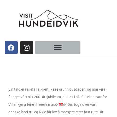
Ein ting er i allefall sikkert! Feire grunnlovsdagen, og markere
flagget vårt sitt 200- årsjubileum, det tek i allefall vi ansvar for.
Vi tenkjer å feire i heeeile mai.
🌿
🌿
Om toga over vårt
ganske land truleg ikkje får lov å marsjere etter fast rute i år