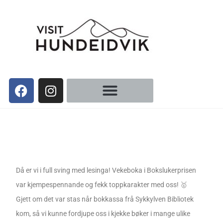
Då er vi i full sving med lesinga! Vekeboka i Bokslukerprisen
var kjempespennande og fekk toppkarakter med oss! 🥇
Gjett om det var stas når bokkassa frå Sykkylven Bibliotek
kom, så vi kunne fordjupe oss i kjekke bøker i mange ulike